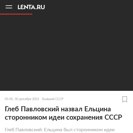
11
A
05:00, 30 декабря 2021
Бывший СССР
Глеб Павловский назвал Ельцина
сторонником идеи сохранения СССР
Глеб Павловский: Ельцина был сторонником идеи