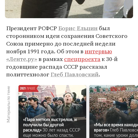
Президент РСФСР
Борис Ельцин
был
сторонником идеи сохранения Советского
Союза примерно до последней недели
ноября 1991 года. Об этом в
интервью
«Ленте.ру»
в рамках
спецпроекта
к 30-й
годовщине распада СССР рассказал
политтехнолог
Глеб Павловский
.
Материалы по теме
«Пара метких выстрелов, и
получили бы другой
«Мы все время наход
расклад»
30 лет назад СССР
врагов»
Глеб Павловс
еще можно было спасти.
том, какие уроки до