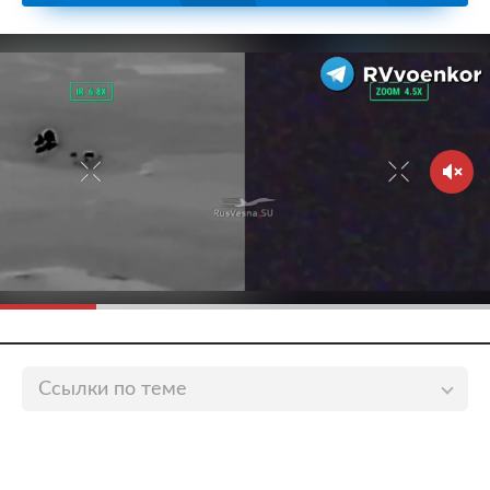
Ссылки по теме
Глеб Павловский описал видение Горбачевым СССР
как части «европейского дома»
lenta.ru