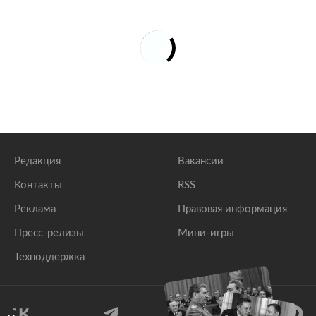
Названа причина восприятия СССР как «тюрьмы
народов»
lenta.ru
Процесс распада СССР сочли незаконченным
lenta.ru
Редакция
Вакансии
Контакты
RSS
Реклама
Правовая информация
Пресс-релизы
Мини-игры
Техподдержка