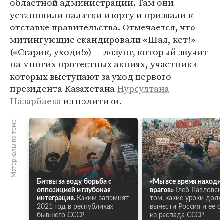
областной администрации. Там они
установили палатки и юрту и призвали к
отставке правительства. Отмечается, что
митингующие скандировали «Шал, кет!»
(«Старик, уходи!») — лозунг, который звучит
на многих протестных акциях, участники
которых выступают за уход первого
президента Казахстана
Нурсултана
Назарбаева
из политики.
Материалы по теме
Битвы за воду, борьба с
«Мы все время наход
оппозицией и глубокая
врагов»
Глеб Павловс
интеграция.
Каким запомнят
том, какие уроки до
2021 год в республиках
вынести Россия и ее 
бывшего СССР
из распада СССР