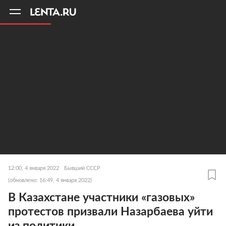
11
A
12:00, 4 января 2022
Бывший СССР
(обновлено: 16:49, 4 января 2022)
В Казахстане участники «газовых»
протестов призвали Назарбаева уйти
из политики