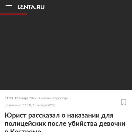
11
A
11:30, 13 января 2022
Силовые структуры
(обновлено: 11:38, 13 января 2022)
Юрист рассказал о наказании для
полицейских после убийства девочки
в Костроме