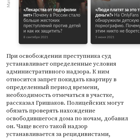
«Лекарства от педофилии
«Люди платят за это 
нет»
Почему в России стало
деньги?»
На OnlyFans
больше жестоких
обнаружили детскую
преступлений против детей
порнографию. Почему
и как их защитить?
этим никто не боретс
8 сентября 2021
5 июня 2021
При освобождении преступника суд
устанавливает определенные условия
административного надзора. К ним
относится запрет покидать квартиру в
определенный период времени,
необходимость отмечаться в участке,
рассказал Гришаков. Полицейских могут
обязать проверять нахождение
освободившегося дома по ночам, добавил
он. Чаще всего такой надзор
устанавливается за рецидивистами,