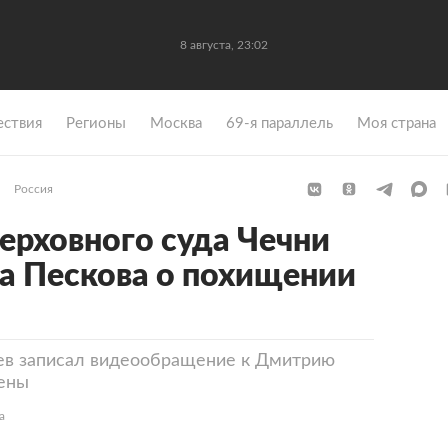
8 августа, 23:02
ствия
Регионы
Москва
69-я параллель
Моя страна
Россия
ерховного суда Чечни
ва Пескова о похищении
аев записал видеообращение к Дмитрию
ены
а