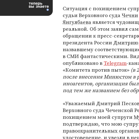
Ситуация с похищением супр
судьи Верховного суда
Чечни
Янгулбаева
является чудови
реальной. Об этом заявил сам
обращении к пресс-секретар
президента России
Дмитрию 
назвавшему соответствующи
в СМИ фантастическими. Ви
опубликовано в
Telegram
-кан
«Комитета против пыток»
(
в 
после внесения
Минюстом
в 
иноагентов, организация был
под тем же названием без об
«Уважаемый Дмитрий Песков, 
Верховного суда Чеченской Р
похищением моей супруги
М
подтверждаю, что мою супру
правоохранительных органов
удостоверение, и увезли в не