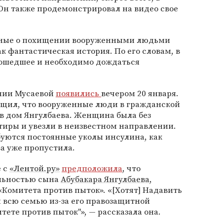
 Он также продемонстрировал на видео свое
нные о похищении вооруженными людьми
к фантастическая история. По его словам, в
изошедшее и необходимо дождаться
нии Мусаевой
появились
вечером 20 января.
бщил, что вооруженные люди в гражданской
 в дом Янгулбаева. Женщина была без
ртиры и увезли в неизвестном направлении.
буются постоянные уколы инсулина, как
а уже пропустила.
е с
«Лентой.ру»
предположила
, что
ельностью сына
Абубакара Янгулбаева
,
Комитета против пыток». «[Хотят] Надавить
и всю семью из-за его правозащитной
тете против пыток"», — рассказала она.