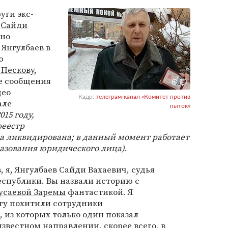
уги экс-
Сайди
щно
 Янгулбаев в
ю
Пескову
,
е сообщения
део
Кадр:
телеграм-канал «Комитет против
але
пыток»
2015 году,
реестр
а ликвидирована; в данный момент работает
разования юридического лица
)
.
я, Янгулбаев Сайди Вахаевич, судья
еспублики. Вы назвали историю с
усаевой Заремы
фантастикой. Я
гу похитили сотрудники
, из которых только один показал
известном направлении, скорее всего, в