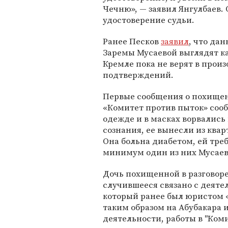
Чечню», — заявил Янгулбаев.
удостоверение судьи.
Ранее Песков
заявил
, что да
Заремы Мусаевой выглядят ка
Кремле пока не верят в про
подтверждений.
Первые сообщения о похище
«Комитет против пыток» соо
одежде и в масках ворвались
сознания, ее вынесли из ква
Она больна диабетом, ей тре
минимум один из них Мусаев
Дочь похищенной в разговор
случившееся связано с деят
который ранее был юристом «
таким образом на Абубакара 
деятельности, работы в "Коми