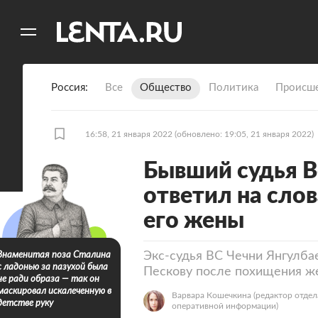
11
A
Россия
Все
Общество
Политика
Происше
16:58, 21 января 2022
(обновлено: 19:05, 21 января 2022)
Бывший судья В
ответил на сло
его жены
Экс-судья ВС Чечни Янгулб
Знаменитая поза Сталина
с ладонью за пазухой была
Пескову после похищения ж
не ради образа — так он
маскировал искалеченную в
Варвара Кошечкина
(редактор отдел
детстве руку
оперативной информации)