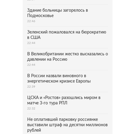
Здание больницы загорелось в
Подмосковье
22:46
Зеленский пожаловался на бюрократию
в США
22:44
В Великобритании жестко высказались о
давлении на Россию
22:44
В России назвали виновного в
энергетическом кризисе Европы
22:39
ЦСКА и «Ростов» разошлись миром в
матче 3-го тура РПЛ
22:32
Не оплатившей парковку россиянке
выставили штраф на десятки миллионов
рублей