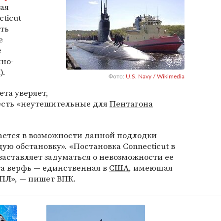
ая
ticut
ить
е
е
но-
).
Фото:
U.S. Navy / Wikimedia
ета уверяет,
 есть «неутешительные для
Пентагона
ается в возможности данной подлодки
ю обстановку». «Постановка Connecticut в
заставляет задуматься о невозможности ее
та верфь — единственная в
США
, имеющая
ПЛ», — пишет ВПК.