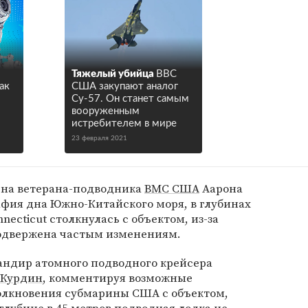
Тяжелый убийца
ВВС
ак
США закупают аналог
Су-57. Он станет самым
вооруженным
истребителем в мире
23 февраля 2021
ь на ветерана-подводника
ВМС США
Аарона
рафия дна Южно-Китайского моря, в глубинах
necticut столкнулась с объектом, из-за
одвержена частым изменениям.
андир атомного подводного крейсера
 Курдин
, комментируя возможные
толкновения субмарины США с объектом,