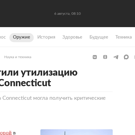
6 августа, 08:10
мос
Оружие
История
Здоровье
Будущее
Техника
Наука и техника
тили утилизацию
Connecticut
 Connecticut могла получить критические
горой
в