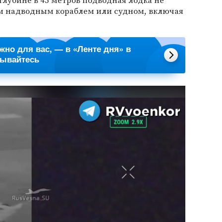
 глубине в 45 метров подводная лодка не
им надводным кораблем или судном, включая
ажно для вас, — в «Ленте дня» в
сывайтесь