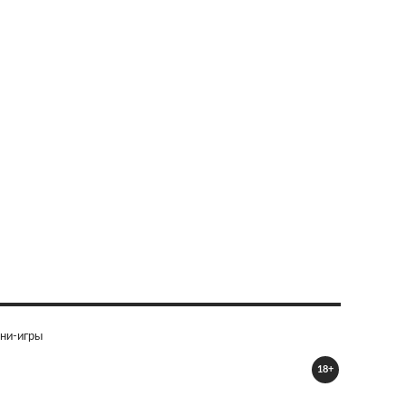
ни-игры
18+