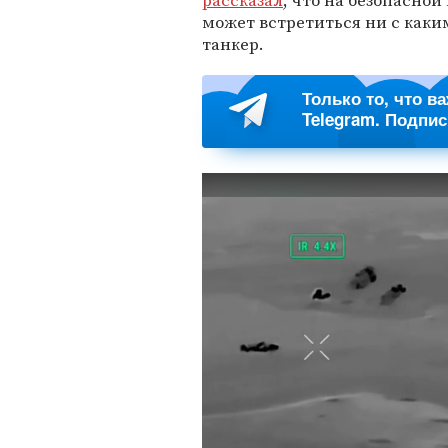
рассказал
, что на безопасной
может встретиться ни с как
танкер.
Только то, что в
Telegram. Подпи