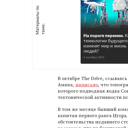
М
а
т
р
и
а
л
ы
п
о
т
е
м
е
е
:
На пороге перемен.
К
технологии будущего
изменят мир и жизнь
людей?
4 октября 2021
В октябре The Drive, ссылаяс
Амика,
написало
, что топог
которого подводная лодка Con
тектонической активности п
В том же месяце бывший ком
капитан первого ранга
Игорь
обстоятельства недавнего с