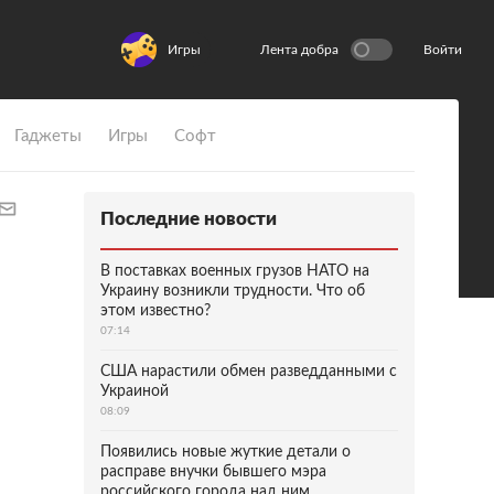
Игры
Лента добра
Войти
Гаджеты
Игры
Софт
Последние новости
В поставках военных грузов НАТО на
Украину возникли трудности. Что об
этом известно?
07:14
США нарастили обмен разведданными с
Украиной
08:09
Появились новые жуткие детали о
расправе внучки бывшего мэра
российского города над ним