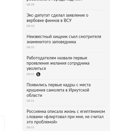
08:09
Экс-депутат сделал заявление о
вербовке финнов в ВСУ
08:02
Неизвестный хищник съел смотрителя
знаменитого заповедника
08:01
Работодателям назвали первые
проявления желания сотрудника
уволиться
08:01
Появились первые кадры с места
крушения самолета в Иркутской
области
08:01
Россиянка описала жизнь с египтянином
словами «флиртовал при мне, не считал
это проблемой»
08:01