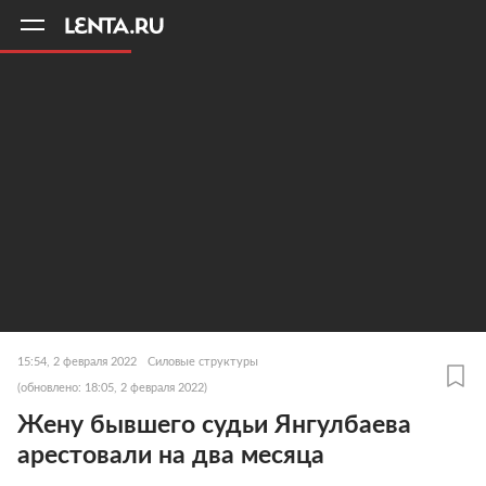
11
A
15:54, 2 февраля 2022
Силовые структуры
(обновлено: 18:05, 2 февраля 2022)
Жену бывшего судьи Янгулбаева
арестовали на два месяца