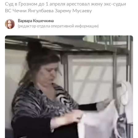
Суд в Грозном до 1 апреля арестовал жену экс-судьи
ВС Чечни Янгулбаева Зарему Мусаеву
Варвара Кошечкина
(редактор отдела оперативной информации)