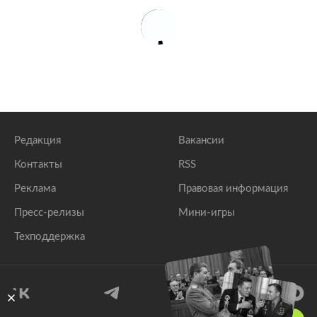
Редакция
Вакансии
Контакты
RSS
Реклама
Правовая информация
Пресс-релизы
Мини-игры
Техподдержка