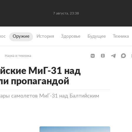
7 августа, 23:38
мос
Оружие
История
Здоровье
Будущее
Техника
Наука и техника
йские МиГ-31 над
ли пропагандой
пары самолетов МиГ-31 над Балтийским