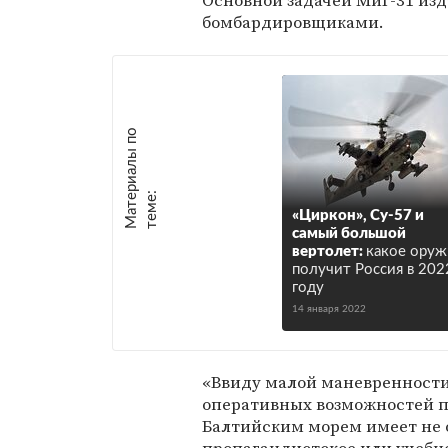
Основной задачей МиГ-31 изд
бомбардировщиками.
М
а
т
р
и
а
л
ы
п
о
т
е
м
е
е
:
«Циркон», Су-57 и
самый большой
вертолет:
какое оруж
получит Россия в 202
году
14 января 2022
«Ввиду малой маневренности
оперативных возможностей п
Балтийским морем имеет не о