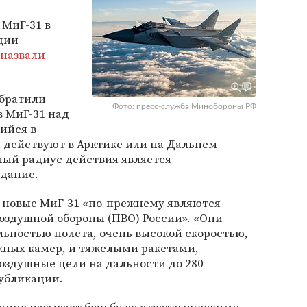
 МиГ-31 в
ции
назвали
обратили
Фото: пресс-служба Минобороны РФ
в МиГ-31 над
ийся в
 действуют в Арктике или на Дальнем
мный радиус действия является
дание.
не новые МиГ-31 «по-прежнему являются
здушной обороны (ПВО) России». «Они
ьностью полета, очень высокой скоростью,
жных камер, и тяжелыми ракетами,
здушные цели на дальности до 280
публикации.