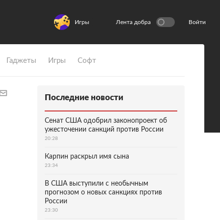
Игры
Лента добра
Войти
Гаджеты
Игры
Софт
Последние новости
Сенат США одобрил законопроект об
ужесточении санкций против России
20:28
Карпин раскрыл имя сына
23:34
В США выступили с необычным
прогнозом о новых санкциях против
России
23:30