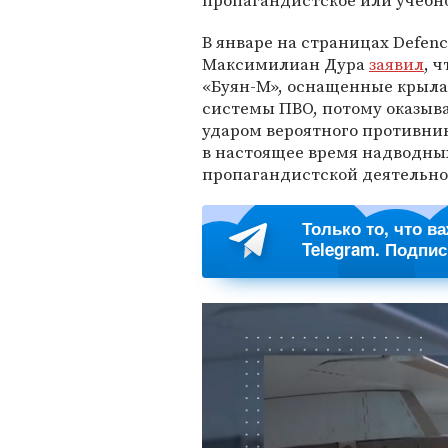
пропагандистское или учебно
В январе на страницах Defen
Максимилиан Дура
заявил
, 
«Буян-М», оснащенные крыл
системы ПВО, потому оказыв
ударом вероятного противни
в настоящее время надводны
пропагандистской деятельнос
Только то, что в
Telegram. Подпи