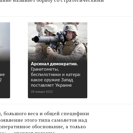
ание называет борьбу со стратегическими
Арсенал демократии.
Гранатометы,
ие
беспилотники и катера:
2
какое оружие Запад
поставляет Украине
28 января 2022
, большого веса и общей специфики
оявление этого типа самолетов над
перативное обоснование, а только