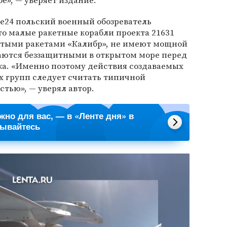
е», — уверяет издание.
ce24 польский военный обозреватель
что малые ракетные корабли проекта 21631
атыми ракетами «Калибр», не имеют мощной
аются беззащитными в открытом море перед
ка. «Именно поэтому действия создаваемых
х групп следует считать типичной
тью», — уверял автор.
ажно для вас, — в «Ленте дня» в
сывайтесь