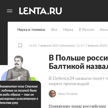
11
A
Наука и техника
Все
Наука
В России
Кос
11:05, 7 февраля 2022
(обновлено: 11:17, 7 февраля 2022)
В Польше росси
Балтикой назва
В Defence24 назвали полет 
морем пропагандой
Знаменитая поза Сталина
с ладонью за пазухой была
Иван Потапов
не ради образа — так он
маскировал искалеченную в
детстве руку
Появление пары российских