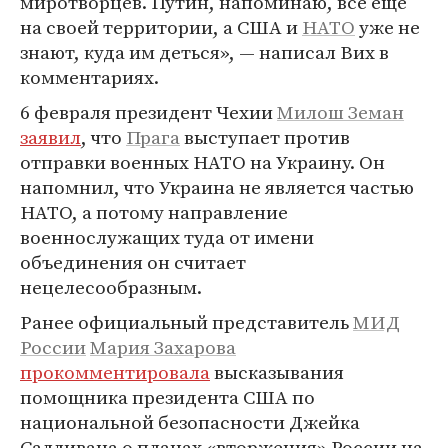
миротворцев. Путин, напоминаю, все еще
на своей территории, а США и
НАТО
уже не
знают, куда им деться», — написал Вих в
комментариях.
6 февраля президент Чехии
Милош Земан
заявил
, что
Прага
выступает против
отправки военных НАТО на Украину. Он
напомнил, что Украина не является частью
НАТО, а потому направление
военнослужащих туда от имени
объединения он считает
нецелесообразным.
Ранее официальный представитель
МИД
России
Мария Захарова
прокомментировала
высказывания
помощника президента США по
национальной безопасности Джейка
Салливана о планах «вторжения» России на