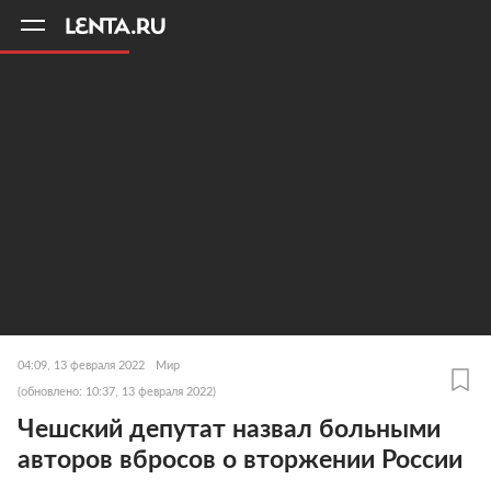
11
A
04:09, 13 февраля 2022
Мир
(обновлено: 10:37, 13 февраля 2022)
Чешский депутат назвал больными
авторов вбросов о вторжении России