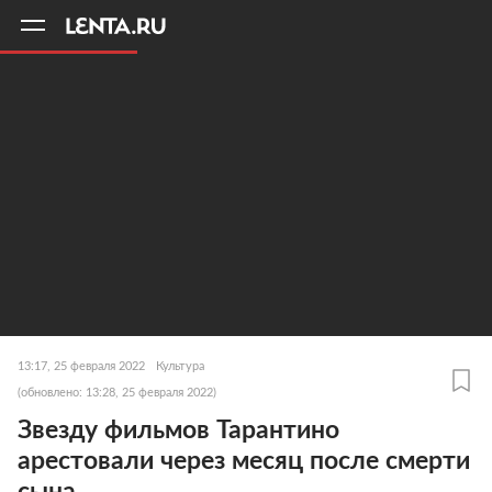
11
A
13:17, 25 февраля 2022
Культура
(обновлено: 13:28, 25 февраля 2022)
Звезду фильмов Тарантино
арестовали через месяц после смерти
сына