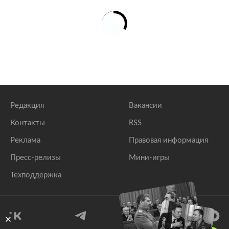
Редакция
Вакансии
Контакты
RSS
Реклама
Правовая информация
Пресс-релизы
Мини-игры
Техподдержка