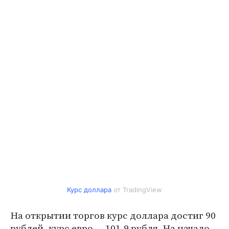
Курс доллара
от TradingView
На открытии торгов курс доллара достиг 90
рублей, курс евро — 101,9 рубля. На начало