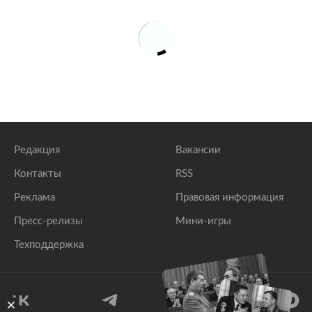
Редакция
Вакансии
Контакты
RSS
Реклама
Правовая информация
Пресс-релизы
Мини-игры
Техподдержка