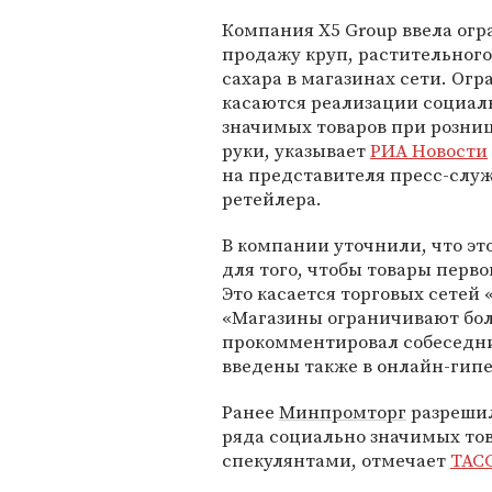
Компания X5 Group ввела огр
продажу круп, растительного
сахара в магазинах сети. Ог
касаются реализации социал
значимых товаров при розниц
руки, указывает
РИА Новости
на представителя пресс-слу
ретейлера.
В компании уточнили, что эт
для того, чтобы товары перв
Это касается торговых сетей 
«Магазины ограничивают бол
прокомментировал собеседник
введены также в онлайн-гипе
Ранее
Минпромторг
разрешил
ряда социально значимых тов
спекулянтами, отмечает
ТАС