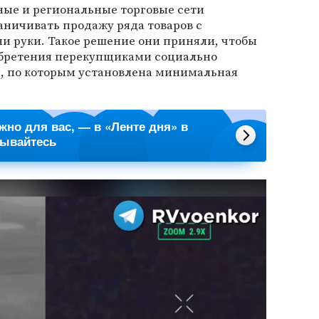
ые и региональные торговые сети
аничивать продажу ряда товаров с
и руки. Такое решение они приняли, чтобы
бретения перекупщиками социально
, по которым установлена минимальная
ажно для вас, — в «Ленте дня» в
сывайтесь