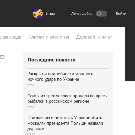
Игры
Лента добра
Войти
ская среда
Климат и экология
Деловой климат
Последние новости
Раскрыты подробности мощного
ночного удара по Украине
09:38
Семья из трех человек пропала во время
рыбалки в российском регионе
09:33
Призвавшего помогать Украине «бить
москаля» президента Польши назвали
дураком
09:21