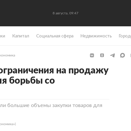
8 августа, 09:47
ки
Капитал
Социальная сфера
Недвижимость
Город
кономика
 ограничения на продажу
ля борьбы со
ли большие объемы закупки товаров для
ономика»)