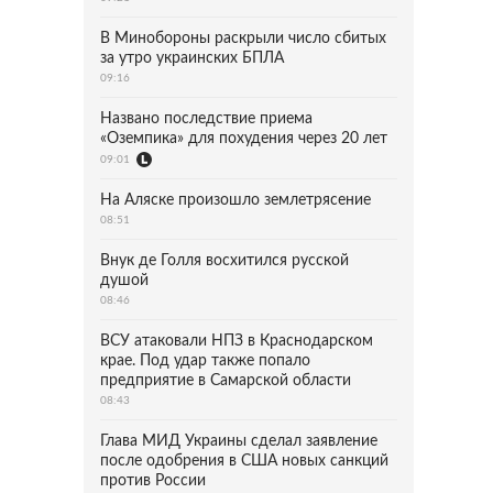
В Минобороны раскрыли число сбитых
за утро украинских БПЛА
09:16
Названо последствие приема
«Оземпика» для похудения через 20 лет
09:01
На Аляске произошло землетрясение
08:51
Внук де Голля восхитился русской
душой
08:46
ВСУ атаковали НПЗ в Краснодарском
крае. Под удар также попало
предприятие в Самарской области
08:43
Глава МИД Украины сделал заявление
после одобрения в США новых санкций
против России