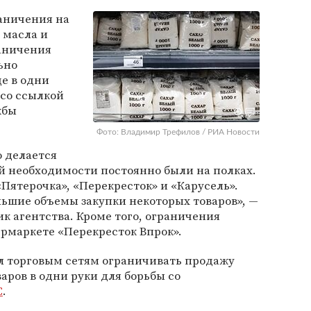
аничения на
 масла и
раничения
ьно
е в одни
со ссылкой
жбы
Фото: Владимир Трефилов / РИА Новости
о делается
ой необходимости постоянно были на полках.
«Пятерочка», «Перекресток» и «Карусель».
ьшие объемы закупки некоторых товаров», —
 агентства. Кроме того, ограничения
рмаркете «Перекресток Впрок».
 торговым сетям ограничивать продажу
аров в одни руки для борьбы со
С
.