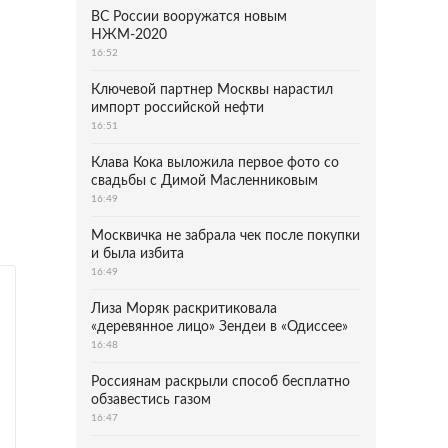
ВС России вооружатся новым
НЖМ-2020
16:52
Ключевой партнер Москвы нарастил
импорт российской нефти
16:51
Клава Кока выложила первое фото со
свадьбы с Димой Масленниковым
16:49
Москвичка не забрала чек после покупки
и была избита
16:49
Лиза Моряк раскритиковала
«деревянное лицо» Зендеи в «Одиссее»
16:48
Россиянам раскрыли способ бесплатно
обзавестись газом
16:47