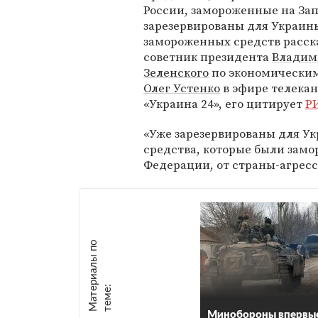
России, замороженные на Зап
зарезервированы для Украины
замороженных средств расск
советник президента
Владим
Зеленского
по экономически
Олег Устенко
в эфире телека
«Украина 24», его цитирует
Р
«Уже зарезервированы для У
средства, которые были замо
Федерации, от страны-агрессо
М
а
т
р
и
а
л
ы
п
о
т
е
м
е
е
:
Минобороны впервы