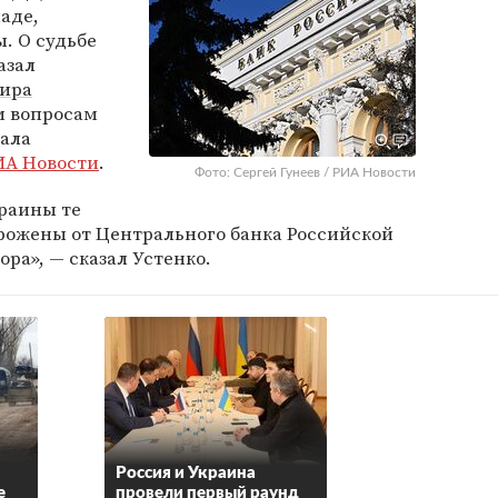
аде,
. О судьбе
азал
ира
м вопросам
нала
ИА Новости
.
Фото: Сергей Гунеев / РИА Новости
краины те
рожены от Центрального банка Российской
ра», — сказал Устенко.
Россия и Украина
е
провели первый раунд