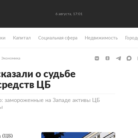
6 августа, 17:01
ки
Капитал
Социальная сфера
Недвижимость
Город
Экономика
казали о судьбе
средств ЦБ
о: замороженные на Западе активы ЦБ
ы
а
(ЦБ)