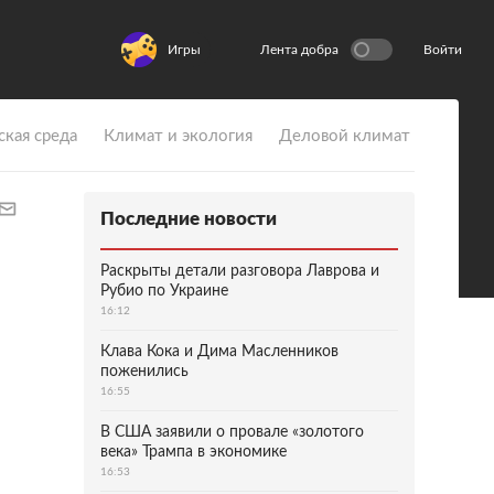
Игры
Лента добра
Войти
ская среда
Климат и экология
Деловой климат
Последние новости
Раскрыты детали разговора Лаврова и
Рубио по Украине
16:12
Клава Кока и Дима Масленников
поженились
16:55
В США заявили о провале «золотого
века» Трампа в экономике
16:53