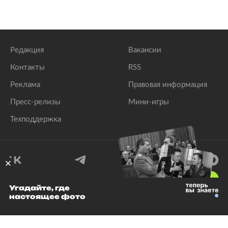
Редакция
Вакансии
Контакты
RSS
Реклама
Правовая информация
Пресс-релизы
Мини-игры
Техподдержка
18
+
Угадайте, где
настоящее фото
© 1999–2026 Все права защищены.
ООО «Лента.Ру»
Лента добра