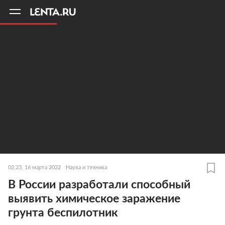
11
A
02:23, 16 марта 2022
Наука и техника
В России разработали способный
выявить химическое заражение
грунта беспилотник