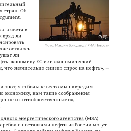
ачительный
 стран. Об
argument.
ого света в
к вряд ли
енсировать
Фото: Максим Богодвид / РИА Новости
чае осталось
рушат ли
фть экономику ЕС или экономический
к, что значительно снизит спрос на нефть», —
итают, что больше всего мы навредим
ю экономику, нам такие соображения
дение и антиобщественными», —
.
дного энергетического агентства
(МЭА)
перебои с поставками нефти из России могут