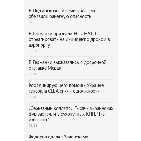
В Подмосковье и семи областях
объявили ракетную опасность
02:35
В Германии призвали ЕС и НАТО
отреагировать на инцидент с дроном в
аэропорту
02:29
В Германии высказались о досрочной
отставке Мерца
02:19
Координирующего помощь Украине
генерала США сняли с должности
02:18
«Серьезный коллапс». Тысячи украинских
фур застряли у сухопутных КПП. Что
известно?
02:18
Федоров сделал Зеленскому