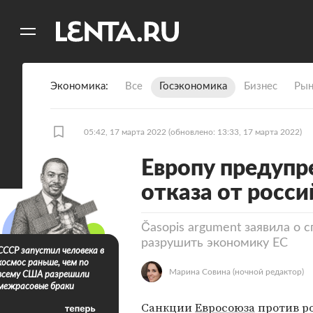
11
A
Экономика
Все
Госэкономика
Бизнес
Рын
05:42, 17 марта 2022
(обновлено: 13:33, 17 марта 2022)
Европу предупр
отказа от росс
Časopis argument заявила о 
разрушить экономику ЕС
СССР запустил человека в
космос раньше, чем по
Марина Совина
(ночной редактор)
всему США разрешили
межрасовые браки
Санкции
Евросоюза
против р