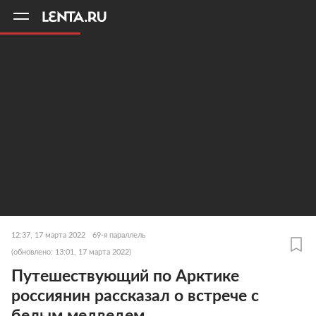
11
A
12:37, 17 марта 2022
69-я параллель
(обновлено: 13:01, 17 марта 2022)
Путешествующий по Арктике
россиянин рассказал о встрече с
белым медведем