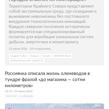
регион с самыми высокими зарплатами в
Территории Крайнего Севера представляют
России, в 2022 году жители округа в
собой экстремальную среду, где созидание и
среднем получали по 130 тысяч рублей в
выживание невозможны без постоянного
месяц. Такие показатели объясняются
внедрения технологических инноваций.
расположением здесь месторождений газа
Каждое северное поселение исторически
формируется как специализированный
и нефти. В самом же Салехарде находятся
полигон для апробации уникальных систем
офисы крупных российских нефтяных
добычи, энергетики и мониторинга.
компаний, в том числе
«Газпрома»
и
22 июля 2026
69-я параллель
«ЛУКОЙЛ-Западная Сибирь».
Андрей Чибис
Газпром
Лукойл
АРХАНГЕЛЬСК
АРХАНГЕЛЬСКАЯ ОБЛАСТЬ
Россиянка описала жизнь оленеводов в
тундре фразой «до магазина — сотни
километров»
12:31, 19 июля 2026
РОССИЯ
САЛЕХАРД