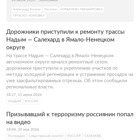
16 июля 2026
Экономика
Александр Козлов
Росатом
ГОРБАЧЕВО-МИХАЙЛОВКА
ГРУЗСКО-ЛОМОВКА
Дорожники приступили к ремонту трассы
Надым — Салехард в Ямало-Ненецком
округе
На трассе Надым — Салехард в Ямало-Ненецком
автономном округе начался ремонтный сезон:
дорожники приступили к укреплению участков по
методу холодной регенерации и устранению просадок на
уже заасфальтированных отрезках. Об этом сообщили
региональные власти.
18:27, 11 июня 2026
НАДЫМ
РОССИЯ
Призывавший к терроризму россиянин попал
на видео
18:04, 29 мая 2026
Росгвардия
Следственный комитет
РОССИЯ
САЛЕХАРД