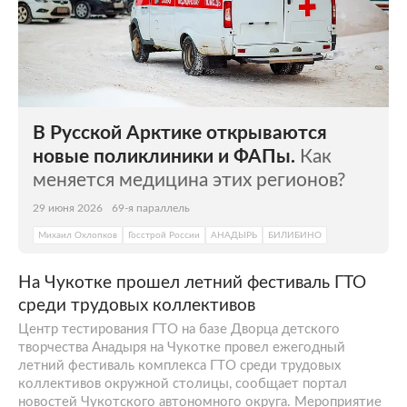
оленеводство, рыболовство и охота. В
самой столице Чукотки действует
рыбоперерабатывающий завод.
В Русской Арктике открываются
новые поликлиники и ФАПы.
Как
меняется медицина этих регионов?
29 июня 2026
69-я параллель
Михаил Охлопков
Госстрой России
АНАДЫРЬ
БИЛИБИНО
На Чукотке прошел летний фестиваль ГТО
среди трудовых коллективов
Центр тестирования ГТО на базе Дворца детского
творчества Анадыря на Чукотке провел ежегодный
летний фестиваль комплекса ГТО среди трудовых
коллективов окружной столицы, сообщает портал
новостей Чукотского автономного округа. Мероприятие