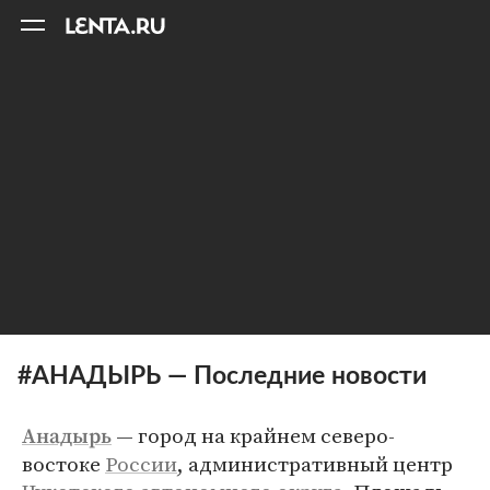
11
A
#АНАДЫРЬ — Последние новости
— город на крайнем северо-
Анадырь
востоке
России
, административный центр