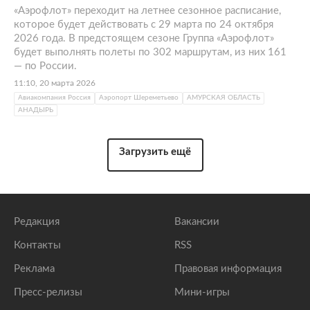
«Аэрофлот» переходит на летнее сезонное расписание,
которое будет действовать с 29 марта по 24 октября
2026 года. В предстоящем сезоне Группа «Аэрофлот»
будет выполнять полеты по 302 маршрутам, из них 161
— по России.
11:10, 20 марта 2026
Авиакомпания Россия
Аэропорт Шереметьево
АМУРСКАЯ ОБЛАСТЬ
АНАДЫРЬ
Загрузить ещё
Редакция
Вакансии
Контакты
RSS
Реклама
Правовая информация
Пресс-релизы
Мини-игры