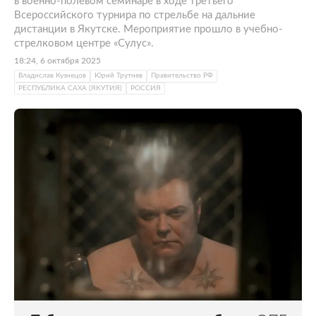
в военно-полевом семинаре в ходе третьего
Всероссийского турнира по стрельбе на дальние
дистанции в Якутске. Мероприятие прошло в учебно-
стрелковом центре «Сулус».
18:24, 6 октября 2025
Владислав Кузнецов
Юрий Трутнев
Правительство РФ
РЕСПУБЛИКА САХА (ЯКУТИЯ)
РОССИЯ