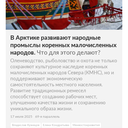
В Арктике развивают народные
промыслы коренных малочисленных
народов.
Что для этого делают?
Оленеводство, рыболовство и охота не только
сохраняют культурное наследие коренных
малочисленных народов Севера (КМНС), но и
поддерживают экономическую
самостоятельность местного населения.
Развитие традиционных ремесел
способствует созданию рабочих мест,
улучшению качества жизни и сохранению
уникального образа жизни.
17 июля 2025
69-я параллель
Владислав Кузнецов
Елена Кондратьева
Минвостокразвития