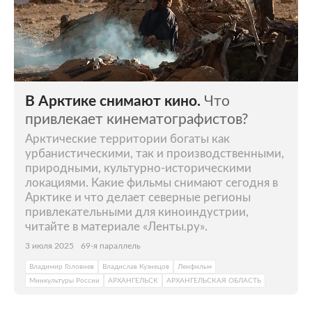
В Арктике снимают кино.
Что
привлекает кинематографистов?
Арктические территории богаты как
урбанистическими, так и производственными,
природными, культурно-историческими
локациями. Какие фильмы снимают сегодня в
Арктике и что делает северные регионы
привлекательными для киноиндустрии,
читайте в материале «Ленты.ру».
3 июля 2025
69-я параллель
Владимир Головнев
Владислав Кузнецов
Ленфильм
Минкультуры России
АРХАНГЕЛЬСК
АРХАНГЕЛЬСКАЯ ОБЛАСТЬ