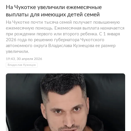
На Чукотке увеличили ежемесячные
выплаты для имеющих детей семей
На Чукотке почти тысяча семей получает повышенную
ежемесячную помощь. Ежемесячная выплата назначается
при рождении первого или второго ребенка. С 1 января
2026 года по решению губернатора Чукотского
автономного округа Владислава Кузнецова ее размер
увеличили.
19:43, 30 апреля 2026
Владислав Кузнецов