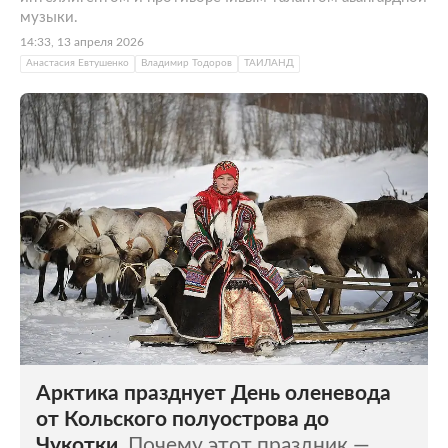
музыки.
14:33, 13 апреля 2026
Анастасия Евтушенко
Владимир Тодоров
ТАИЛАНД
Арктика празднует День оленевода
от Кольского полуострова до
Чукотки.
Почему этот праздник —