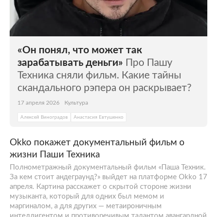
«Он понял, что может так
зарабатывать деньги»
Про Пашу
Техника сняли фильм. Какие тайны
скандального рэпера он раскрывает?
17 апреля 2026
Культура
Алексей Виноградов
Анастасия Евтушенко
Okko покажет документальный фильм о
жизни Паши Техника
Полнометражный документальный фильм «Паша Техник.
За кем стоит андеграунд?» выйдет на платформе Okko 17
апреля. Картина расскажет о скрытой стороне жизни
музыканта, который для одних был мемом и
маргиналом, а для других — метаироничным
интеллигентом и противоречивым талантом авангардной