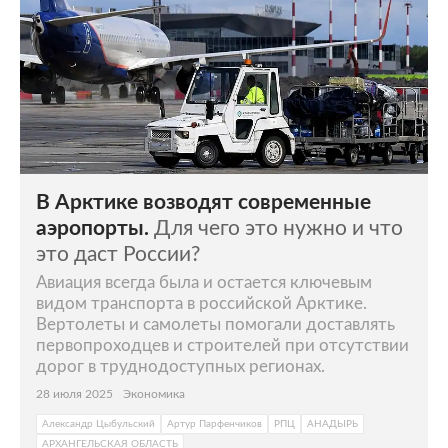
В Арктике возводят современные
аэропорты.
Для чего это нужно и что
это даст России?
Авиация всегда была и остается ключевым
видом транспорта в российской Арктике.
Вертолеты и самолеты помогали доставлять
первопроходцев и строителей при отсутствии
дорог в труднодоступных регионах.
28 июля 2025
Экономика
Александр Цыбульский
Артур Парфенчиков
РПЦ
АНАДЫРЬ
АРХАНГЕЛЬСКАЯ ОБЛАСТЬ