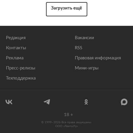
Загрузить ещё
Редакция
Вакансии
Контакты
RSS
Реклама
Правовая информация
Пресс-релизы
Мини-игры
Техподдержка
18
+
© 1999–2026 Все права защищены.
ООО «Лента.Ру»