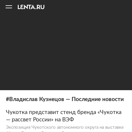
11
A
#Владислав Кузнецов — Последние новости
Чукотка представит стенд бренда «Чукотка
— рассвет России» на ВЭФ
Экспозиция Чукотского автономного округа на выставке