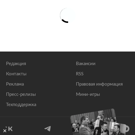
Редакция
Вакансии
Контакты
RSS
Реклама
Правовая информация
Пресс-релизы
Мини-игры
Техподдержка