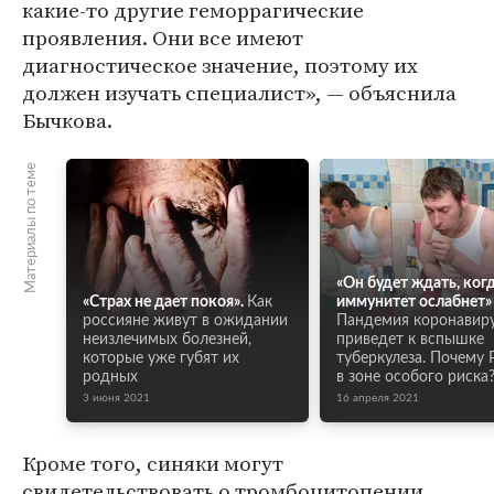
какие-то другие геморрагические
проявления. Они все имеют
диагностическое значение, поэтому их
должен изучать специалист», — объяснила
Бычкова.
Материалы по теме
«Он будет ждать, ког
«Страх не дает покоя».
Как
иммунитет ослабнет»
россияне живут в ожидании
Пандемия коронавир
неизлечимых болезней,
приведет к вспышке
которые уже губят их
туберкулеза. Почему 
родных
в зоне особого риска
3 июня 2021
16 апреля 2021
Кроме того, синяки могут
свидетельствовать о тромбоцитопении,