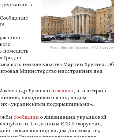
задержании в
 Сообщение
ТА.
держанию
кого
Фото: Виктор Толочко / РИА Новости
ь помешать
в Гродно
ольского генконсульства Мартин Хрустел. Об
мировал Министерство иностранных дел
Александр Лукашенко
заявил
, что в стране
шпионов, находившихся под видом
л их «украинскими подкрышниками».
лужбы
сообщили
о ликвидации украинской
республики. По данным КГБ Белоруссии,
, действовавших под видом дипломатов,