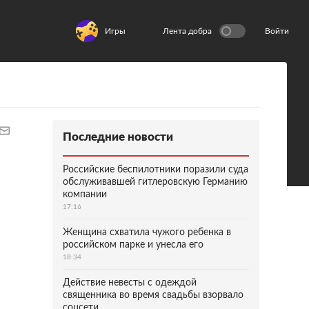
Игры
Лента добра
Войти
Последние новости
Российские беспилотники поразили суда
обслуживавшей гитлеровскую Германию
компании
17:16
Женщина схватила чужого ребенка в
российском парке и унесла его
18:34
Действие невесты с одеждой
священника во время свадьбы взорвало
соцсети