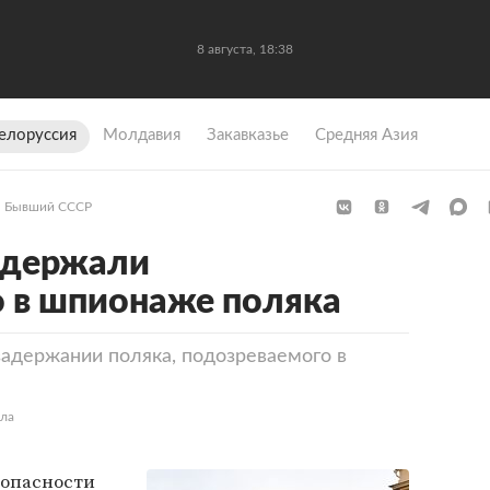
8 августа, 18:38
елоруссия
Молдавия
Закавказье
Средняя Азия
Бывший СССР
адержали
 в шпионаже поляка
адержании поляка, подозреваемого в
ела
зопасности