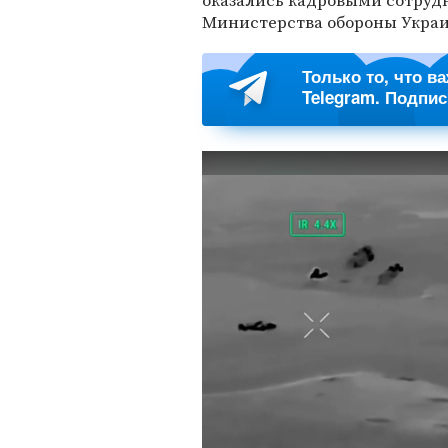
оказались кадровыми сотруд
Министерства обороны Украи
Только то, что в
Telegram. Подпи