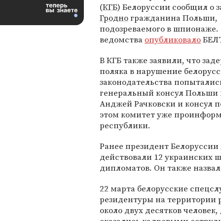
(
КГБ
) Белоруссии сообщил о 
Гродно
гражданина Польши,
подозреваемого в шпионаже.
ведомства
опубликовало
БЕЛ
В КГБ также заявили, что за
поляка в нарушение белорусс
законодательства попыталис
генеральный консул Польши 
Анджей Рачковски и консул п
этом комитет уже проинфор
республики.
Ранее президент Белоруссии
действовали 12 украинских 
дипломатов. Он также назва
22 марта белорусские спецс
резидентуры на территории 
около двух десятков человек