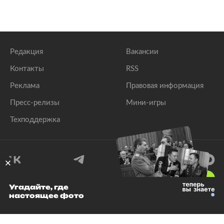
Редакция
Вакансии
Контакты
RSS
Реклама
Правовая информация
Пресс-релизы
Мини-игры
Техподдержка
18
+
Угадайте, где
настоящее фото
© 1999–2026 Все права защищены.
ООО «Лента.Ру»