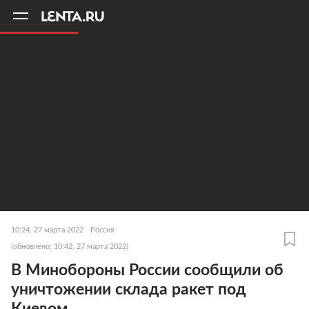
11
A
10:24, 27 марта 2022
Россия
(обновлено: 10:42, 27 марта 2022)
В Минобороны России сообщили об
уничтожении склада ракет под
Киевом