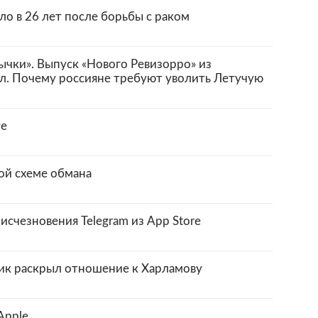
о в 26 лет после борьбы с раком
чки». Выпуск «Нового Ревизорро» из
ал. Почему россияне требуют уволить Летучую
те
ой схеме обмана
исчезновения Telegram из App Store
ик раскрыл отношение к Харламову
Apple