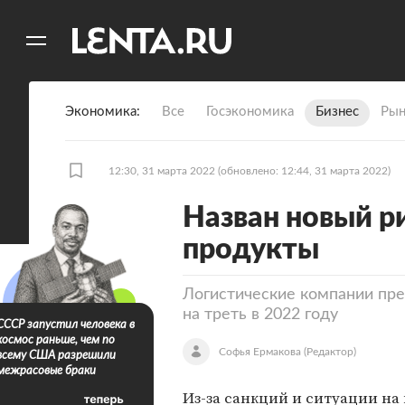
11
A
Экономика
Все
Госэкономика
Бизнес
Рын
12:30, 31 марта 2022
(обновлено: 12:44, 31 марта 2022)
Назван новый ри
продукты
Логистические компании пр
на треть в 2022 году
СССР запустил человека в
космос раньше, чем по
Софья Ермакова
(Редактор)
всему США разрешили
межрасовые браки
Из-за санкций и ситуации на