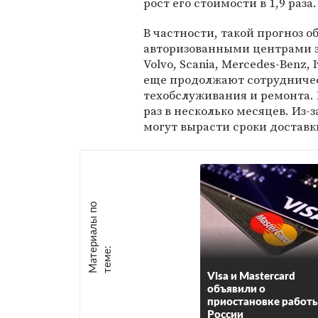
рост его стоимости в 1,9 раза.
В частности, такой прогноз 
авторизованными центрами з
Volvo, Scania, Mercedes-Benz,
еще продолжают сотрудничес
техобслуживания и ремонта. 
раз в несколько месяцев. Из-
могут вырасти сроки доставк
М
а
т
р
и
а
л
ы
п
о
т
е
м
е
е
:
Visa и Mastercard
объявили о
приостановке работы
России