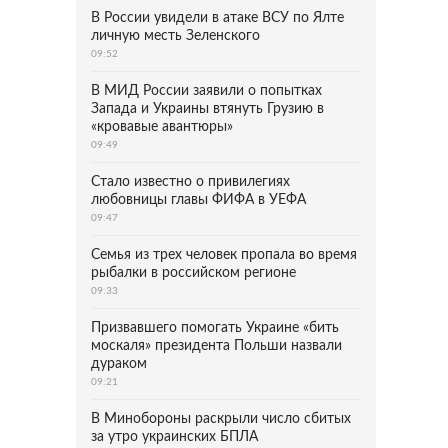
В России увидели в атаке ВСУ по Ялте
личную месть Зеленского
09:52
В МИД России заявили о попытках
Запада и Украины втянуть Грузию в
«кровавые авантюры»
09:49
Стало известно о привилегиях
любовницы главы ФИФА в УЕФА
09:47
Семья из трех человек пропала во время
рыбалки в российском регионе
09:33
Призвавшего помогать Украине «бить
москаля» президента Польши назвали
дураком
09:21
В Минобороны раскрыли число сбитых
за утро украинских БПЛА