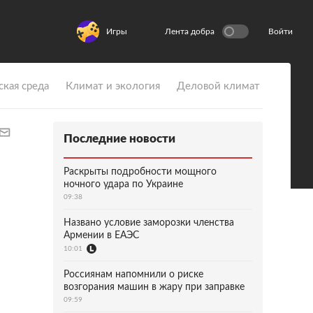
Игры
Лента добра
Войти
ская среда
Климат и экология
Деловой климат
Последние новости
Раскрыты подробности мощного
ночного удара по Украине
09:38
Названо условие заморозки членства
Армении в ЕАЭС
10:01
Россиянам напомнили о риске
возгорания машин в жару при заправке
09:59