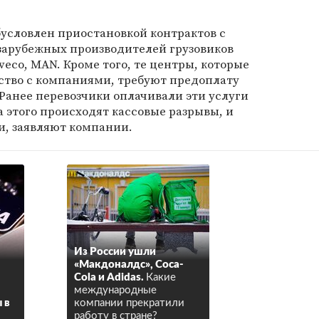
обусловлен приостановкой контрактов с
арубежных производителей грузовиков
 Iveco, MAN. Кроме того, те центры, которые
тво с компаниями, требуют предоплату
Ранее перевозчики оплачивали эти услуги
за этого происходят кассовые разрывы, и
и, заявляют компании.
Из России ушли
«Макдоналдс», Сoca-
Cola и Adidas.
Какие
международные
 в
компании прекратили
работу в стране?