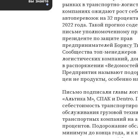
рынках в транспортно-логис
компаниях ожидают рост се
автоперевозок на 32 процент
2022 года. Такой прогноз сод
письме уполномоченному пр
президенте по защите прав
предпринимателей
Борису Т
Сообщества топ-менеджеров
логистических компаний, д
в распоряжении «Ведомостей
Предприятия называют подор
цен не продукты, особенно н
Письмо подписали главы лог
«Альтика М», СПАК и Dentro.
себестоимость транспортиров
обслуживания грузовой техни
транспортных компаний на а
процентов. Подорожание обс
минимум до конца года, и к 