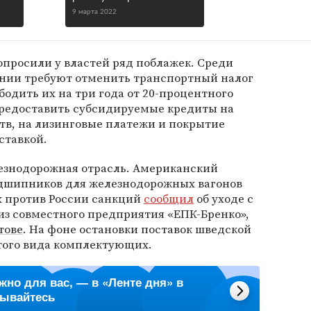
9 марта 2022
попросили у властей ряд поблажек. Среди
пании требуют отменить транспортный налог
бодить их на три года от 20-процентного
предоставить субсидируемые кредиты на
тв, на лизинговые платежи и покрытие
 ставкой.
езнодорожная отрасль. Американский
дшипников для железнодорожных вагонов
ых против России санкций
сообщил
об уходе с
из совместного предприятия «ЕПК-Бренко»,
тове
. На фоне остановки поставок шведской
этого вида комплектующих.
ажно для вас, — в «Ленте дня» в
сывайтесь