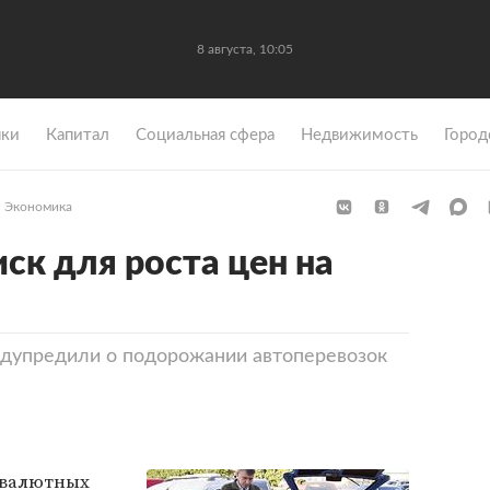
8 августа, 10:05
ки
Капитал
Социальная сфера
Недвижимость
Город
Экономика
ск для роста цен на
едупредили о подорожании автоперевозок
 валютных