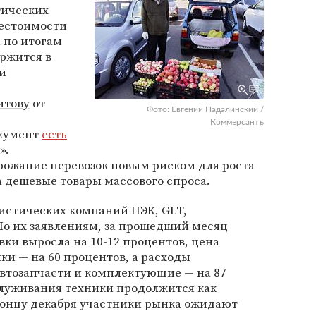
тических
бестоимости
а по итогам
ержится в
и
итову
от
Фото: Евгений Надалинский /
Коммерсантъ
окумент
есть
».
ожание перевозок новым риском для роста
а дешевые товары массового спроса.
истических компаний ПЭК, GLT,
 По их заявлениям, за прошедший месяц
ки выросла на 10-12 процентов, цена
ки — на 60 процентов, а расходы
втозапчасти и комплектующие — на 87
луживания техники продолжится как
концу декабря участники рынка ожидают