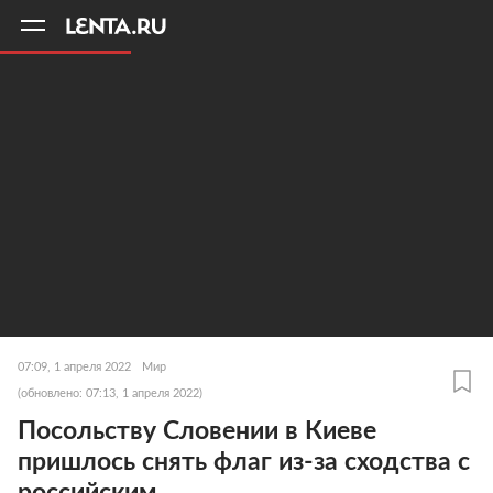
11
A
07:09, 1 апреля 2022
Мир
(обновлено: 07:13, 1 апреля 2022)
Посольству Словении в Киеве
пришлось снять флаг из-за сходства с
российским