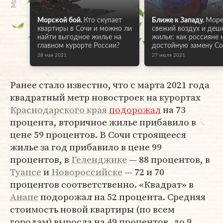
Морской бой.
Кто скупает
Ближе к Западу.
Море
квартиры в Сочи и можно ли
свежий воздух и деш
найти выгодное жилье на
жилье: как россияне
главном курорте России?
достойную замену Со
28 мая 2021
27 июля 2021
Ранее стало известно, что с марта 2021 года
квадратный метр новостроек на курортах
Краснодарского края
подорожал
на 73
процента, вторичное жилье прибавило в
цене 59 процентов. В Сочи строящееся
жилье за год прибавило в цене 99
процентов, в
Геленджике
— 88 процентов, в
Туапсе
и
Новороссийске
— 72 и 70
процентов соответственно. «Квадрат» в
Анапе
подорожал на 52 процента. Средняя
стоимость новой квартиры (по всем
городам) выросла на 49 процентов, до 9