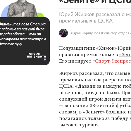
«Зените» и ЦСК
Юрий Жирков рассказал о ма
премиальных в ЦСКА
Знаменитая поза Сталина
с ладонью за пазухой была
Дарья Коршунова
(Редактор отдела 
не ради образа — так он
маскировал искалеченную в
детстве руку
Полузащитник «Химок»
Юрий
сравнил премиальные в
«Зен
Его цитирует
«Спорт-Экспрес
Жирков рассказал, что самые
премиальные в карьере он по
ЦСКА. «Давали за каждую побе
наверное, нигде не было. Пр
следующей игрой деньги вып
— вспомнил 38-летний футбол
словам, в «Зените» большие
полагались только за победу
высокого уровня.