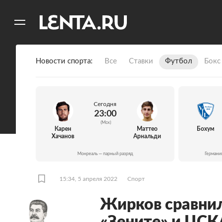
11
A
Новости спорта
Все
Ставки
Футбол
Бокс
Сегодня
23:00
(Мск)
Карен
Маттео
Бохум
Хачанов
Арнальди
Монреаль — парный разряд
Германи
15:34, 5 апреля 2022
Спорт
Жирков сравнил