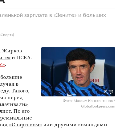
А
ленькой зарплате в «Зените» и больших
«Спорт»)
 Жирков
ите»
и ЦСКА.
с»
.
 большие
лучал в
ду. Такого,
ямо перед
Фото: Максим Константинов /
лачивали»,
Globallookpress.com
ист. По его
 премиальные
 над
«Спартаком»
или другими командами