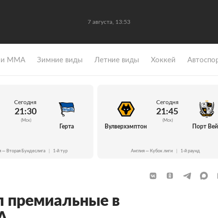
7 августа, 13:53
 и ММА
Зимние виды
Летние виды
Хоккей
Автоспо
Сегодня
Сегодня
21:30
21:45
(Мск)
(Мск)
Герта
Вулверхэмптон
Порт Ве
я — Вторая Бундеслига
|
1-й тур
Англия — Кубок лиги
|
1-й раунд
 премиальные в