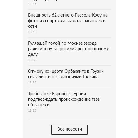
13:45
Внешность 62-летнего Рассела Кроу на
фото из спортзала вызвала ажиотаж в
сети
13:42
Гулявшей голой по Москве звезде
ралити-шоу запросили арест по новому
делу
13:38
Отмену концерта Орбакайте в Грузии
связали с высказываниями Галкина
13:35
Требование Европы к Турции
подтверждать происхождение газа
объяснили
13:35
Все новости