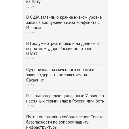
на Ялту
13:29
В США заявили о крайне низком уровне
запасов вооружений из-за конфликта с
Ираном
13:52
В Госдуме отреагировали на данные о
вероятном ударе России по стране
НАТО
13:52
Суд признал назначенного ворами в
законе «держать положение» на
Сахалине
13:52
Раскрыта передающая данные Украине о
нефтяных терминалах в России личность
13:50
Путин оперативно собрал членов Совета
безопасности по вопросу защиты
инфраструктуры