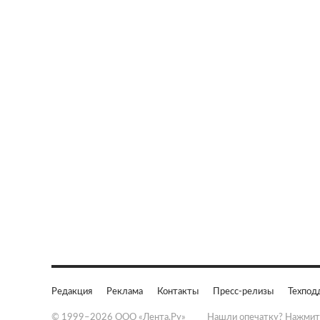
Редакция
Реклама
Контакты
Пресс-релизы
Техпод
© 1999–2026 ООО «Лента.Ру»
Нашли опечатку? Нажмит