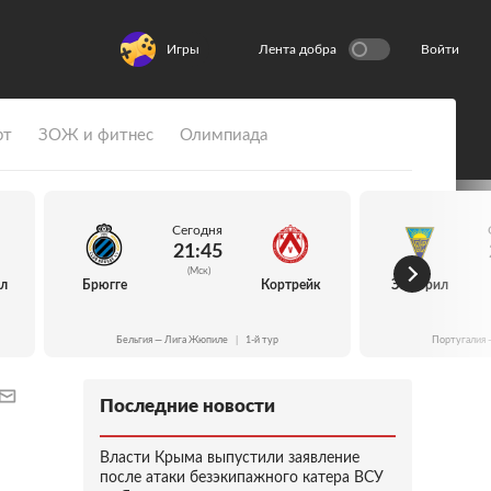
Игры
Лента добра
Войти
рт
ЗОЖ и фитнес
Олимпиада
Сегодня
21:45
(Мск)
йл
Брюгге
Кортрейк
Эшторил
Бельгия — Лига Жюпиле
|
1-й тур
Португалия 
Последние новости
Власти Крыма выпустили заявление
после атаки безэкипажного катера ВСУ