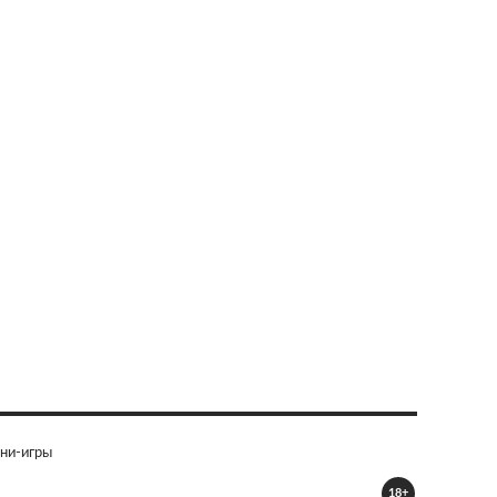
ни-игры
18+