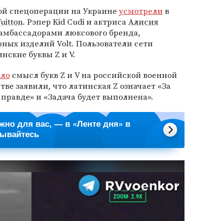
ой спецоперации на Украине
усмотрели
в
uitton
. Рэпер Kid Cudi и актриса
Алисия
 амбассадорами люксового бренда,
ных изделий Volt. Пользователи сети
нские буквы Z и V.
ило
смысл букв Z и V на российской военной
тве заявили, что латинская Z означает «За
в правде» и «Задача будет выполнена».
ажно для вас, — в «Ленте дня» в
сывайтесь