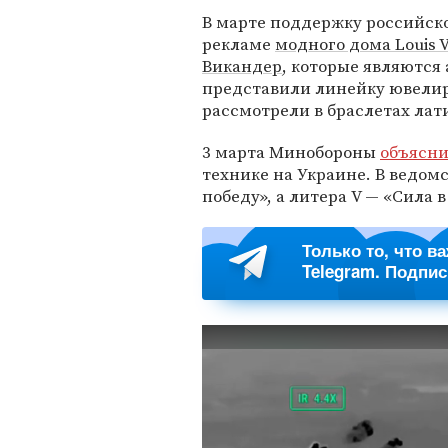
В марте поддержку российск
рекламе
модного дома Louis V
Викандер
, которые являются
представили линейку ювелир
рассмотрели в браслетах лати
3 марта Минобороны
объясн
технике на Украине. В ведомс
победу», а литера V — «Сила 
Только то, что в
Telegram. Подпи