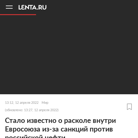
11
A
13:12, 12 апреля 2022
Мир
(обновлено: 13:27, 12 апреля 2022)
Стало известно о расколе внутри
Евросоюза из-за санкций против
российской нефти