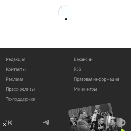
Редакция
Вакансии
Контакты
RSS
Реклама
Правовая информация
Пресс-релизы
Мини-игры
Техподдержка