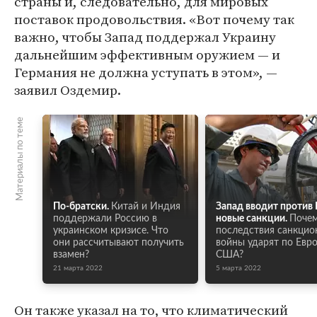
страны и, следовательно, для мировых
поставок продовольствия. «Вот почему так
важно, чтобы Запад поддержал Украину
дальнейшим эффективным оружием — и
Германия не должна уступать в этом», —
заявил Оздемир.
Материалы по теме
По-братски.
Китай и Индия
Запад вводит против
поддержали Россию в
новые санкции.
Поче
украинском кризисе. Что
последствия санкцио
они рассчитывают получить
войны ударят по Евро
взамен?
США?
21 марта 2022
5 марта 2022
Он также указал на то, что климатический