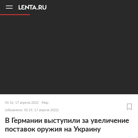
11
A
05:16, 17 апреля 2022
Мир
(обновлено: 05:19, 17 апреля 2022)
В Германии выступили за увеличение
поставок оружия на Украину