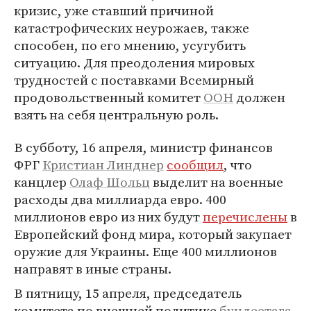
кризис, уже ставший причиной
катастрофических неурожаев, также
способен, по его мнению, усугубить
ситуацию. Для преодоления мировых
трудностей с поставками Всемирный
продовольственный комитет
ООН
должен
взять на себя центральную роль.
В субботу, 16 апреля, министр финансов
ФРГ
Кристиан Линднер
сообщил
, что
канцлер
Олаф Шольц
выделит на военные
расходы два миллиарда евро. 400
миллионов евро из них будут
перечислены
в
Европейский фонд мира, который закупает
оружие для Украины. Еще 400 миллионов
направят в иные страны.
В пятницу, 15 апреля, председатель
комитета по внешней политике
бундестага