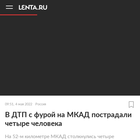
11
A
09:51, 4 мая 2022
Россия
В ДТП с фурой на МКАД пострадали
четыре человека
На 52-м километре МКАД столкнулись четыре