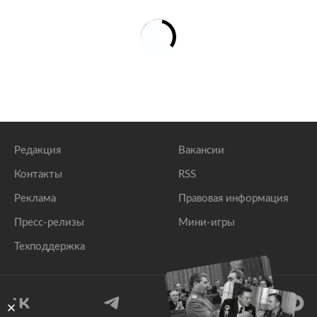
Редакция
Вакансии
Контакты
RSS
Реклама
Правовая информация
Пресс-релизы
Мини-игры
Техподдержка