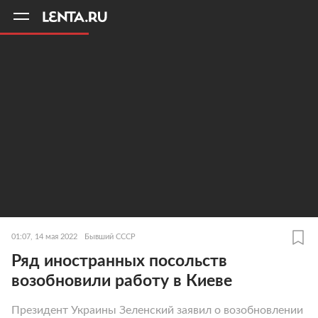
11
A
01:07, 14 мая 2022
Бывший СССР
Ряд иностранных посольств
возобновили работу в Киеве
Президент Украины Зеленский заявил о возобновлении