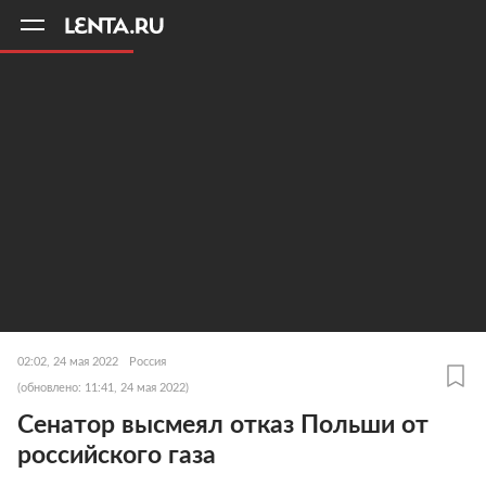
11
A
02:02, 24 мая 2022
Россия
(обновлено: 11:41, 24 мая 2022)
Сенатор высмеял отказ Польши от
российского газа