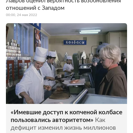
Лавров оценил вероятность возобновления
отношений с Западом
Мир
Бывший СССР
00:00, 24 мая 2022
Экономика
Силовые структуры
Наука и техника
Спорт
Культура
Интернет и СМИ
Ценности
Путешествия
Из жизни
Среда обитания
Забота о себе
Авто
«Имевшие доступ к копченой колбасе
пользовались авторитетом»
Как
дефицит изменил жизнь миллионов