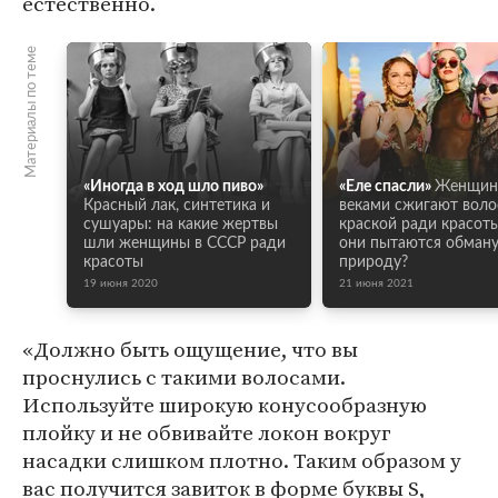
естественно.
Материалы по теме
«Иногда в ход шло пиво»
«Еле спасли»
Женщи
Красный лак, синтетика и
веками сжигают вол
сушуары: на какие жертвы
краской ради красоты
шли женщины в СССР ради
они пытаются обману
красоты
природу?
19 июня 2020
21 июня 2021
«Должно быть ощущение, что вы
проснулись с такими волосами.
Используйте широкую конусообразную
плойку и не обвивайте локон вокруг
насадки слишком плотно. Таким образом у
вас получится завиток в форме буквы S,