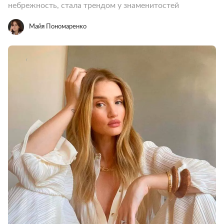
небрежность, стала трендом у знаменитостей
Майя Пономаренко