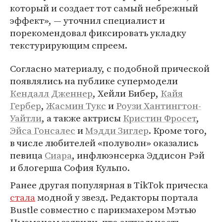
который и создает тот самый небрежный
эффект», — уточнил специалист и
порекомендовал фиксировать укладку
текстурирующим спреем.
Согласно материалу, с подобной прической
появлялись на публике супермодели
Кендалл Дженнер
, Хейли Бибер,
Кайя
Гербер
,
Жасмин Тукс
и
Роузи Хантингтон-
Уайтли
, а также актрисы
Кристин Фросет
,
Эйса Гонсалес
и
Мэдди Зиглер
. Кроме того,
в числе любителей «полуволн» оказались
певица
Сиара
, инфлюэнсерка Эддисон Рэй
и блогерша София Кульпо.
Ранее другая популярная в TikTok прическа
стала
модной у звезд. Редакторы портала
Bustle совместно с парикмахером Мэтью