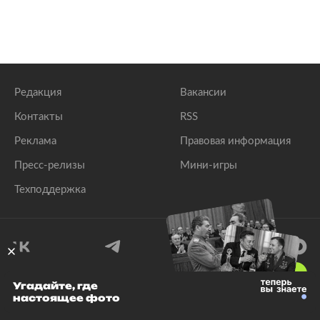
Редакция
Вакансии
Контакты
RSS
Реклама
Правовая информация
Пресс-релизы
Мини-игры
Техподдержка
18
+
Угадайте, где
настоящее фото
© 1999–2026 Все права защищены.
ООО «Лента.Ру»