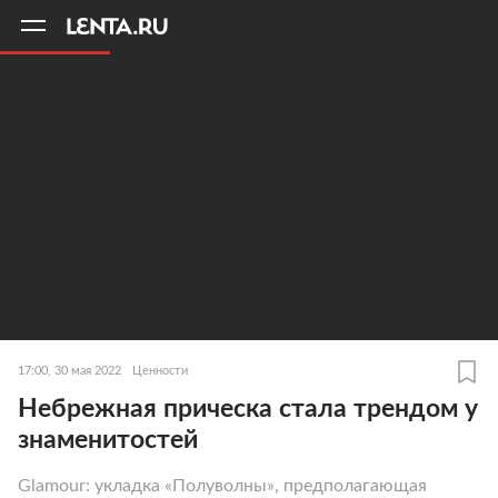
11
A
17:00, 30 мая 2022
Ценности
Небрежная прическа стала трендом у
знаменитостей
Glamour: укладка «Полуволны», предполагающая