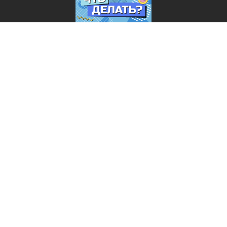
Лента добра
деактивирована. Добро
пожаловать в реальный
мир.
Что делать?