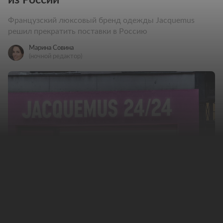
Французский люксовый бренд одежды Jacquemus
решил прекратить поставки в Россию
Марина Совина
(ночной редактор)