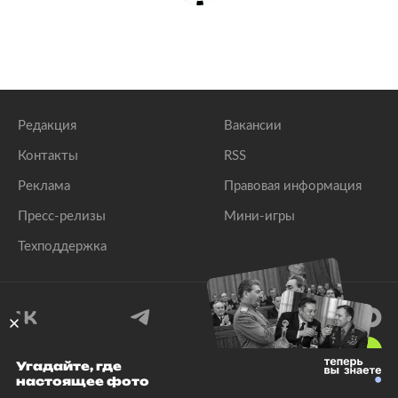
Редакция
Вакансии
Контакты
RSS
Реклама
Правовая информация
Пресс-релизы
Мини-игры
Техподдержка
18
+
Угадайте, где
настоящее фото
© 1999–2026 Все права защищены.
ООО «Лента.Ру»