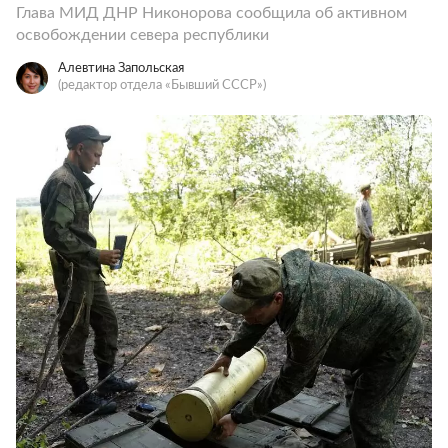
Глава МИД ДНР Никонорова сообщила об активном
освобождении севера республики
Алевтина Запольская
(редактор отдела «Бывший СССР»)