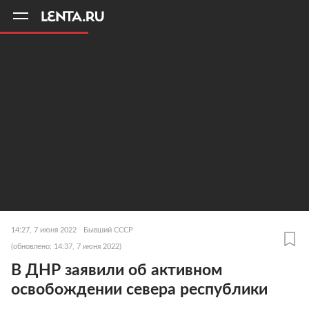
11
A
14:27, 7 июня 2022
Бывший СССР
(обновлено: 14:37, 7 июня 2022)
В ДНР заявили об активном
освобождении севера республики