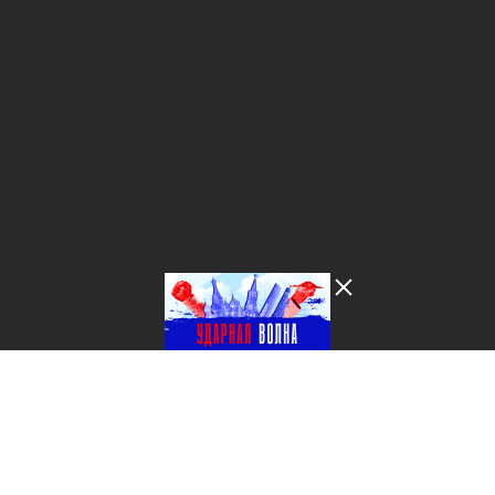
Лента добра
деактивирована. Добро
пожаловать в реальный
мир.
Ударная волна