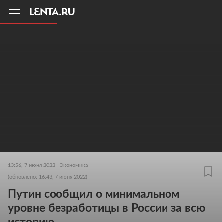
11
A
13:56, 7 июня 2022
Экономика
(обновлено: 16:43, 7 июня 2022)
Путин сообщил о минимальном
уровне безработицы в России за всю
историю