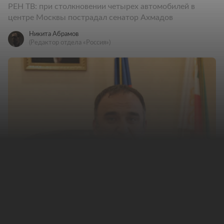
РЕН ТВ: при столкновении четырех автомобилей в
центре Москвы пострадал сенатор Ахмадов
Никита Абрамов
(Редактор отдела «Россия»)