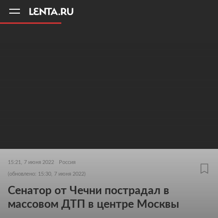
11
A
15:21, 7 июня 2022
Россия
(обновлено: 15:30, 7 июня 2022)
Сенатор от Чечни пострадал в
массовом ДТП в центре Москвы