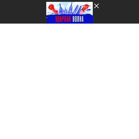
Лента добра
деактивирована. Добро
пожаловать в реальный
мир.
Ударная волна