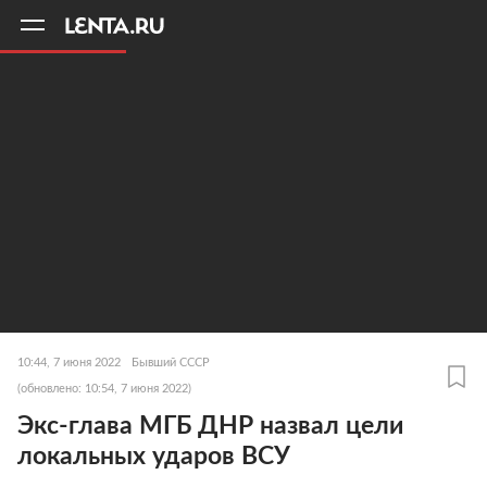
11
A
10:44, 7 июня 2022
Бывший СССР
(обновлено: 10:54, 7 июня 2022)
Экс-глава МГБ ДНР назвал цели
локальных ударов ВСУ