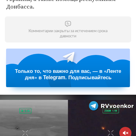
Донбасса.
Комментарии закрыты за истечением срока
давности
Только то, что важно для вас, — в «Ленте
дня» в Telegram. Подписывайтесь