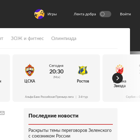
Игры
Лента добра
Войти
рт
ЗОЖ и фитнес
Олимпиада
Сегодня
20:30
(Мск)
н
ЦСКА
Ростов
Црвена
Звезда
Альфа-Банк Российская Премьер-лига
|
3-й тур
Сербия — 
Последние новости
Раскрыты темы переговоров Зеленского
с союзником России