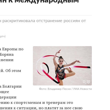
иян к международным
н раскритиковала отстранение россиян от
рт»)
а Европы по
Боряна
ранении
й. Об этом
а Болгарии
Фото: Владимир Песня / РИА Новости
ющее
дерации
ению к спортсменам и тренерам это
шения к ситуации, но платят за нее свою