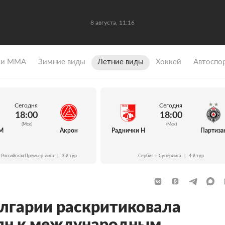
8 августа, 11:16
 и ММА
Зимние виды
Летние виды
Хоккей
Автоспо
Сегодня
Сегодня
18:00
18:00
(Мск)
(Мск)
М
Акрон
Раднички Н
Партиза
 Российская Премьер-лига
|
3-й тур
Сербия — Суперлига
|
4-й тур
олгарии раскритиковала