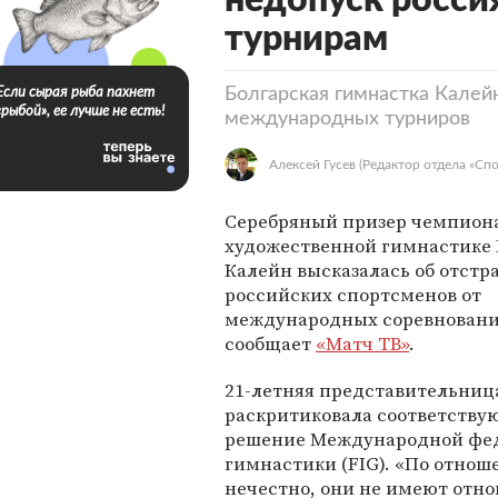
недопуск росс
турнирам
Болгарская гимнастка Калей
Если сырая рыба пахнет
«рыбой», ее лучше не есть!
международных турниров
Алексей Гусев
(Редактор отдела «Спо
Серебряный призер чемпион
художественной гимнастике 
Калейн высказалась об отст
российских спортсменов от
международных соревновани
сообщает
«Матч ТВ»
.
21-летняя представительниц
раскритиковала соответству
решение Международной фе
гимнастики (FIG). «По отнош
нечестно, они не имеют отно