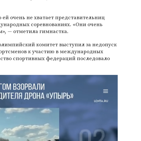
о ей очень не хватает представительниц
дународных соревнованиях. «Они очень
», — отметила гимнастка.
олимпийский комитет выступил за недопуск
портсменов к участию в международных
инство спортивных федераций последовало