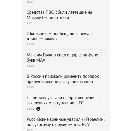
10:37
Средства ПВО сбили летевшие на
Москву беспилотники
11:13
Школьникам пообещали каникулы
длиннее зимних
11:07
Максим Галкин спел о цирке на фоне
букв MAX
11:03
В России призвали изменить порядок
принудительной эвакуации машин
11:01
Пашиняну указали на противоречие в
заявлениях о вступлении в ЕС
11:00
Российские военные ударили «Геранями»
по сухогрузу с оружием для ВСУ
10:55