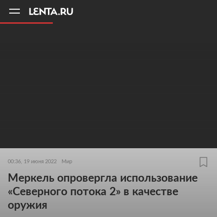
11
A
00:36, 19 июня 2022
Мир
Меркель опровергла использование
«Северного потока 2» в качестве
оружия