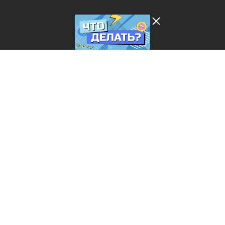
Лента добра
деактивирована. Добро
пожаловать в реальный
мир.
Что делать?