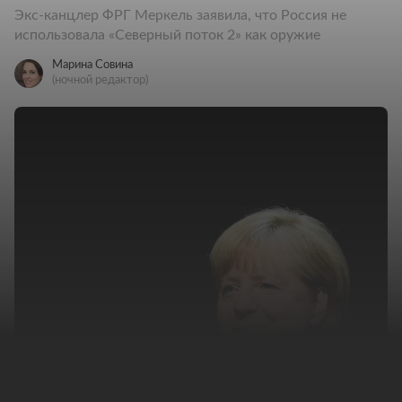
Экс-канцлер ФРГ Меркель заявила, что Россия не
использовала «Северный поток 2» как оружие
Марина Совина
(ночной редактор)