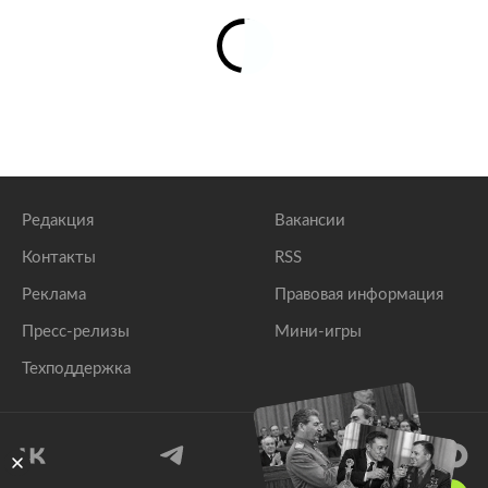
Редакция
Вакансии
Контакты
RSS
Реклама
Правовая информация
Пресс-релизы
Мини-игры
Техподдержка