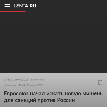
11
A
13:36, 21 июня 2022
Экономика
(обновлено: 15:47, 21 июня 2022)
Евросоюз начал искать новую мишень
для санкций против России