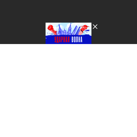
Лента добра
деактивирована. Добро
пожаловать в реальный
мир.
Ударная волна