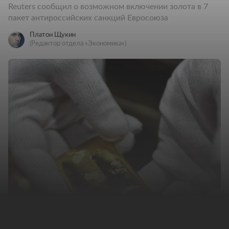
Reuters сообщил о возможном включении золота в 7
пакет антироссийских санкций Евросоюза
Платон Щукин
(Редактор отдела «Экономика»)