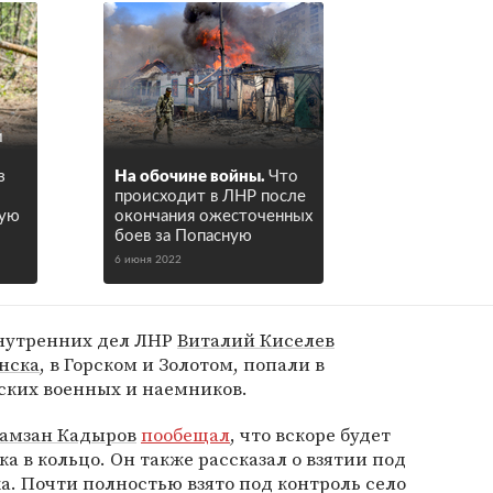
и
з
На обочине войны.
Что
происходит в ЛНР после
ную
окончания ожесточенных
боев за Попасную
6 июня 2022
нутренних дел ЛНР
Виталий Киселев
нска
, в Горском и Золотом, попали в
ских военных и наемников.
амзан Кадыров
пообещал
, что вскоре будет
а в кольцо. Он также рассказал о взятии под
а. Почти полностью взято под контроль село