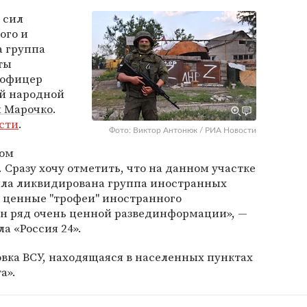
 сил
ого и
а группа
ты
 офицер
й народной
 Марочко
.
сти
.
Фото: Виктор Антонюк / РИА Новости
ном
 Сразу хочу отметить, что на данном участке
ла ликвидирована группа иностранных
ь ценные "трофеи" иностранного
ен ряд очень ценной развединформации», —
а «Россия 24».
вка ВСУ, находящаяся в населенных пунктах
а».