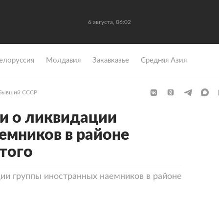
6 августа, 06:02
елоруссия
Молдавия
Закавказье
Средняя Азия
Бывший СССР
и о ликвидации
емников в районе
отого
ии группы иностранных наемников в районе