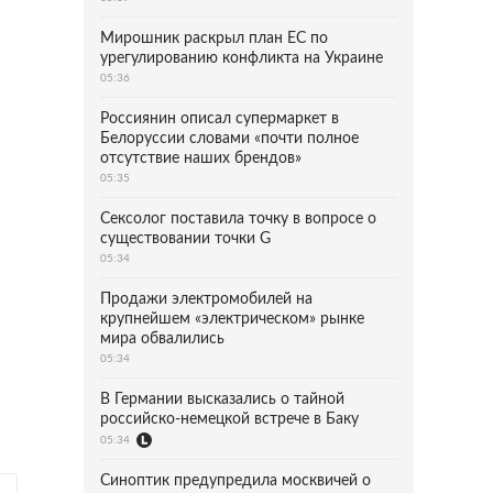
Мирошник раскрыл план ЕС по
урегулированию конфликта на Украине
05:36
Россиянин описал супермаркет в
Белоруссии словами «почти полное
отсутствие наших брендов»
05:35
Сексолог поставила точку в вопросе о
существовании точки G
05:34
Продажи электромобилей на
крупнейшем «электрическом» рынке
мира обвалились
05:34
В Германии высказались о тайной
российско-немецкой встрече в Баку
05:34
Синоптик предупредила москвичей о