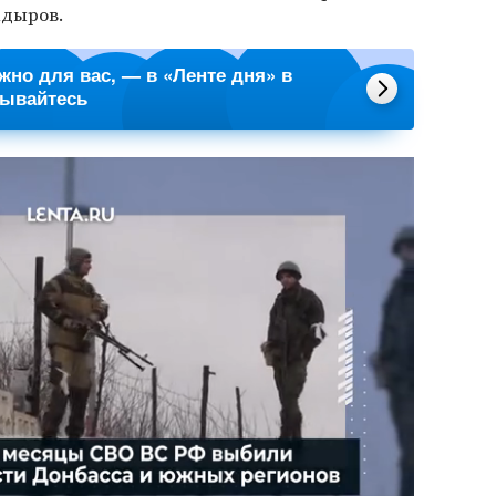
адыров.
ажно для вас, — в «Ленте дня» в
сывайтесь