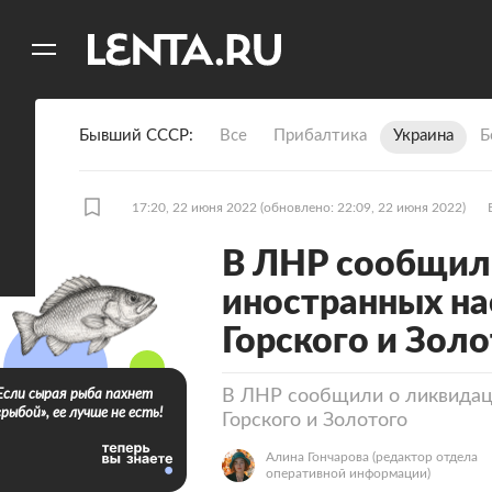
11
A
Бывший СССР
Все
Прибалтика
Украина
Б
17:20, 22 июня 2022
(обновлено: 22:09, 22 июня 2022)
В ЛНР сообщил
иностранных на
Горского и Зол
В ЛНР сообщили о ликвидац
Если сырая рыба пахнет
«рыбой», ее лучше не есть!
Горского и Золотого
Алина Гончарова
(редактор отдела
оперативной информации)