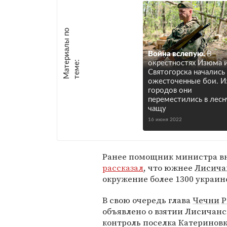
М
а
т
р
и
а
л
ы
п
о
т
е
м
е
Война вслепую.
В
е
:
окрестностях Изюма 
Святогорска начались
ожесточенные бои. И
городов они
переместились в лес
чащу
16 июня 2022
Ранее помощник министра в
рассказал
, что южнее
Лисича
окружение более 1300 украин
В свою очередь глава
Чечни
Р
объявлено о взятии Лисичанск
контроль поселка Катериновк