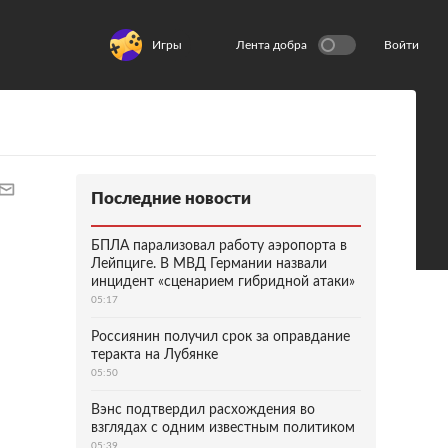
Игры
Лента добра
Войти
Последние новости
БПЛА парализовал работу аэропорта в
Лейпциге. В МВД Германии назвали
инцидент «сценарием гибридной атаки»
05:17
Россиянин получил срок за оправдание
теракта на Лубянке
05:50
Вэнс подтвердил расхождения во
взглядах с одним известным политиком
05:39