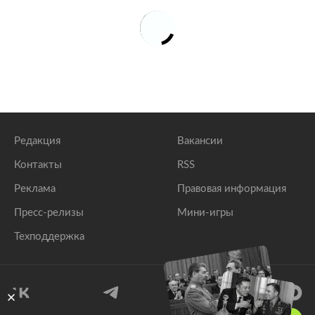
Редакция
Вакансии
Контакты
RSS
Реклама
Правовая информация
Пресс-релизы
Мини-игры
Техподдержка