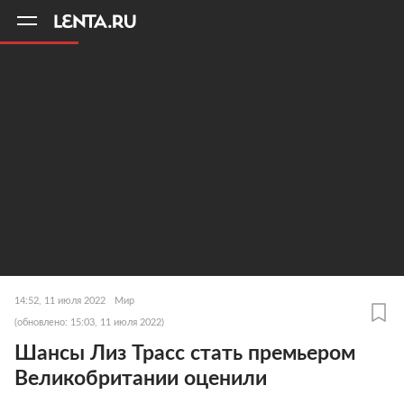
11
A
14:52, 11 июля 2022
Мир
(обновлено: 15:03, 11 июля 2022)
Шансы Лиз Трасс стать премьером
Великобритании оценили