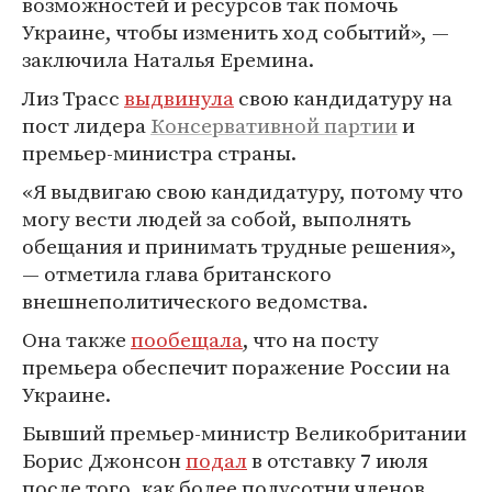
возможностей и ресурсов так помочь
Украине, чтобы изменить ход событий», —
заключила Наталья Еремина.
Лиз Трасс
выдвинула
свою кандидатуру на
пост лидера
Консервативной партии
и
премьер-министра страны.
«Я выдвигаю свою кандидатуру, потому что
могу вести людей за собой, выполнять
обещания и принимать трудные решения»,
— отметила глава британского
внешнеполитического ведомства.
Она также
пообещала
, что на посту
премьера обеспечит поражение России на
Украине.
Бывший премьер-министр Великобритании
Борис Джонсон
подал
в отставку 7 июля
после того, как более полусотни членов