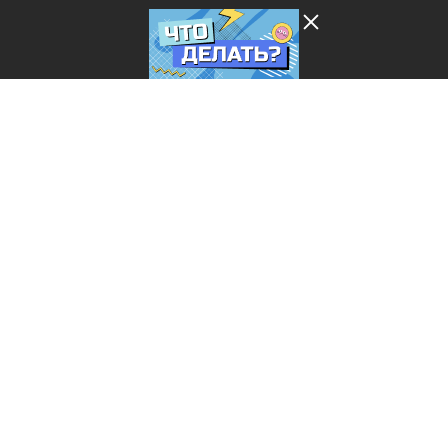
Лента добра
деактивирована. Добро
пожаловать в реальный
мир.
Что делать?