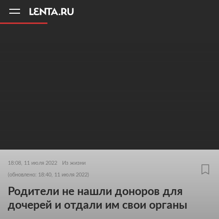
11
A
18:08, 11 июля 2022
Из жизни
(обновлено: 18:40, 11 июля 2022)
Родители не нашли доноров для
дочерей и отдали им свои органы