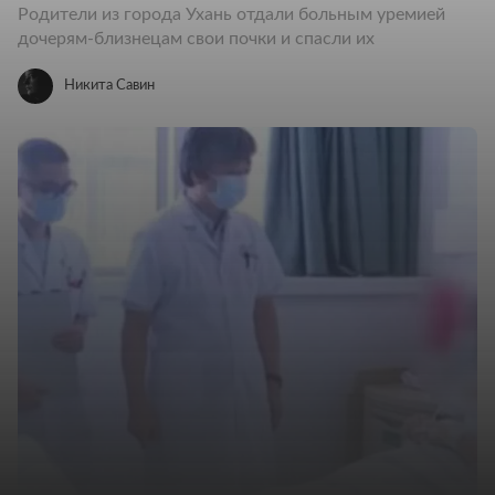
Родители из города Ухань отдали больным уремией
дочерям-близнецам свои почки и спасли их
Никита Савин