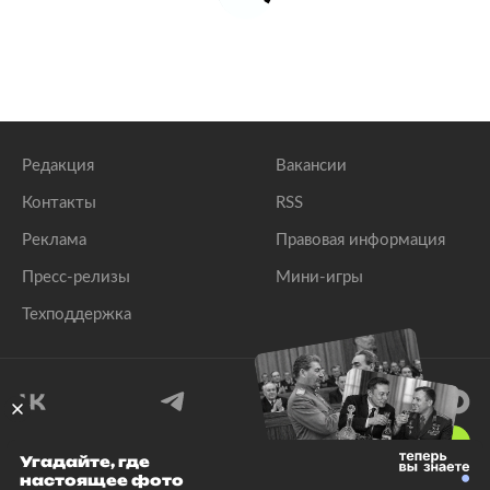
Редакция
Вакансии
Контакты
RSS
Реклама
Правовая информация
Пресс-релизы
Мини-игры
Техподдержка
18
+
Угадайте, где
настоящее фото
© 1999–2026 Все права защищены.