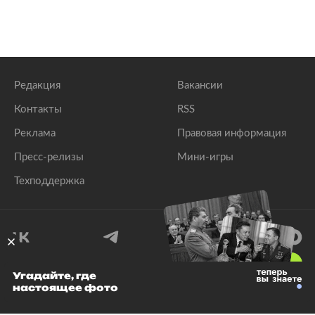
Редакция
Вакансии
Контакты
RSS
Реклама
Правовая информация
Пресс-релизы
Мини-игры
Техподдержка
18
+
Угадайте, где
настоящее фото
© 1999–2026 Все права защищены.
ООО «Лента.Ру»