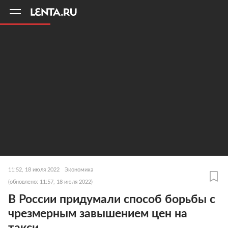
11
A
11:52, 18 июля 2022
Экономика
(обновлено: 11:57, 18 июля 2022)
В России придумали способ борьбы с
чрезмерным завышением цен на
такси