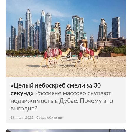
Мир
Бывший СССР
Экономика
Силовые структуры
Наука и техника
Спорт
Культура
Интернет и СМИ
Ценности
Путешествия
Из жизни
Среда обитания
«Целый небоскреб смели за 30
Забота о себе
Авто
секунд»
Россияне массово скупают
недвижимость в Дубае. Почему это
выгодно?
18 июля 2022
Среда обитания